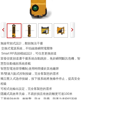
無線窄頻式設計，鄰頻無法干擾
交換式電源系統，不怕線路瞬間電壓降
Smart RF
高頻模組設計，可任意更換頻道
當發信號頻道遭干擾系統自動跳頻，免於瞬間斷訊危機，
智
慧型自動備頻系統
搭載
智慧型電池管理機制
,
使用時間優於其他廠牌
單
/
雙速六點式控制按鍵，完全客製您的需求
獨立壓入式急停按鍵，按下後系統將無條件停止，提高安全
程級
可程式化輸出設定，完全客製您的需求
隱藏式高效率天線，不易折損且有效距離更可達
100
米
工業級
PA
外殼，耐衝擊、防水、防塵、防護力達
IP65
等級
內建超高等級歐規按鍵，有效按壓高達一千萬次
超過
256
個高頻信號頻道